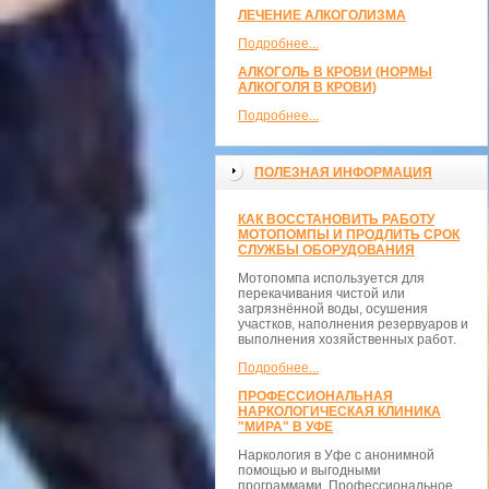
ЛЕЧЕНИЕ АЛКОГОЛИЗМА
Подробнее...
АЛКОГОЛЬ В КРОВИ (НОРМЫ
АЛКОГОЛЯ В КРОВИ)
Подробнее...
ПОЛЕЗНАЯ ИНФОРМАЦИЯ
КАК ВОССТАНОВИТЬ РАБОТУ
МОТОПОМПЫ И ПРОДЛИТЬ СРОК
СЛУЖБЫ ОБОРУДОВАНИЯ
Мотопомпа используется для
перекачивания чистой или
загрязнённой воды, осушения
участков, наполнения резервуаров и
выполнения хозяйственных работ.
Подробнее...
ПРОФЕССИОНАЛЬНАЯ
НАРКОЛОГИЧЕСКАЯ КЛИНИКА
"МИРА" В УФЕ
Наркология в Уфе с анонимной
помощью и выгодными
программами. Профессиональное