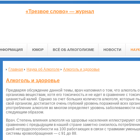
«Трезвое слово» — журнал
ИНФОРМАЦИЯ
ЮМОР
ВСЁ ОБ АЛКОГОЛИЗМЕ
НОВОСТИ
НАУК
Главная
Наука об Алкоголе
Алкоголь и здоровье
Алкоголь и здоровье
Предваряя обсуждение данной темы, врач напомнил о том, что алкоголь 
организма веществам, хотя его токсичность и не идет в сравнение с токсич
цианистый калий. Однако за счет больших количеств алкоголя, которые п
свой организм, достигается очень глубокий уровень поражений всех органо
употребление алкоголя во многом определяет уровень заболеваемости н
следующим образом.
Врач. Степень влияния алкоголя на здоровье населения иллюстрируют с
сравнению с предыдущим в нашей стране заметно снизилось потребление
дней нетрудоспособности на 100 работающих в связи с травмами уменьши
системы кровообращения — с 91 до 88.