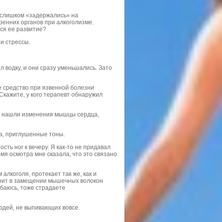
ы слишком «задержались» на
ренних органов при алкоголизме.
ся ее развитие?
и стрессы.
л водку, и они сразу уменьшались. Зато
е средство при язвенной болезни
Скажите, у кого терапевт обнаружил
час нашли изменения мышцы сердца,
а, приглушенные тоны.
ть ног к вечеру. Я как-то не придавал
мя осмотра мне сказала, что это связано
лкоголя, протекает так же, как и
тоит в замещении мышечных волокон
баюсь, тоже страдаете
юдей, не выпивающих вовсе.