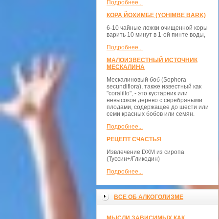
Подробнее...
КОРА ЙОХИМБЕ (YOHIMBE BARK)
6-10 чайные ложки очищенной коры
варить 10 минут в 1-ой пинте воды,
Подробнее...
МАЛОИЗВЕСТНЫЙ ИСТОЧНИК
МЕСКАЛИНА
Мескалиновый боб (Sophora
secundiflora), также известный как
"coralillo", - это кустарник или
невысокое дерево с серебряными
плодами, содержащее до шести или
семи красных бобов или семян.
Подробнее...
РЕЦЕПТ СЧАСТЬЯ
Извлечение DXM из сиропа
(Туссин+/Гликодин)
Подробнее...
ВСЕ ОБ АЛКОГОЛИЗМЕ
МЫСЛИ ЗАВИСИМЫХ КАК