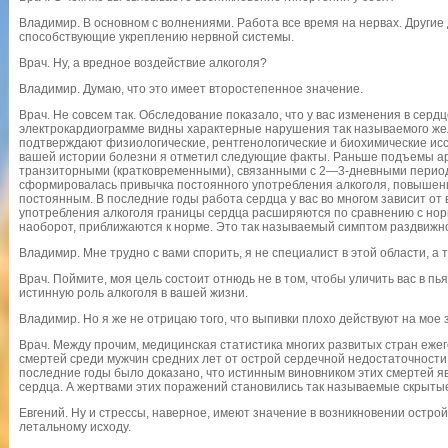
Владимир. В основном с волнениями. Работа все время на нервах. Другие 
способствующие укреплению нервной системы.
Врач. Ну, а вредное воздействие алкоголя?
Владимир. Думаю, что это имеет второстепенное значение.
Врач. Не совсем так. Обследование показало, что у вас изменения в сер
электрокардиограмме видны характерные нарушения так называемого жел
подтверждают физиологические, рентгенологические и биохимические исс
вашей истории болезни я отметил следующие факты. Раньше подъемы ар
транзиторными (кратковременными), связанными с 2—3-дневными период
сформировалась привычка постоянного употребления алкоголя, повышен
постоянным. В последние годы работа сердца у вас во многом зависит от
употребления алкоголя границы сердца расширяются по сравнению с нор
наоборот, приближаются к норме. Это так называемый симптом раздвижн
Владимир. Мне трудно с вами спорить, я не специалист в этой области, а 
Врач. Поймите, моя цель состоит отнюдь не в том, чтобы уличить вас в пья
истинную роль алкоголя в вашей жизни.
Владимир. Но я же не отрицаю того, что выпивки плохо действуют на мое
Врач. Между прочим, медицинская статистика многих развитых стран еж
смертей среди мужчин средних лет от острой сердечной недостаточности
последние годы было доказано, что истинным виновником этих смертей 
сердца. А жертвами этих поражений становились так называемые скрытые
Евгений. Ну и стрессы, наверное, имеют значение в возникновении остро
летальному исходу.