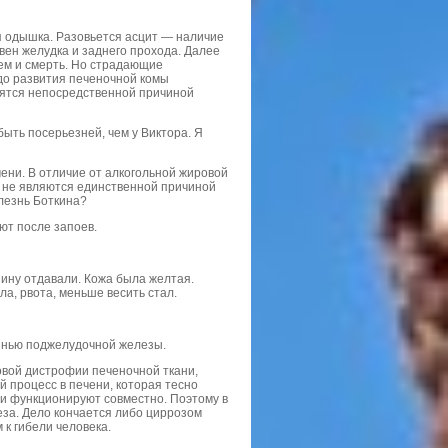
ся одышка. Разовьется асцит — наличие
вен желудка и заднего прохода. Далее
ем и смерть. Но страдающие
 до развития печеночной комы
ятся непосредственной причиной
ыть посерьезней, чем у Виктора. Я
чени. В отличие от алкогольной жировой
е не являются единственной причиной
лезнь Боткина?
ют после запоев.
пину отдавали. Кожа была желтая.
ла, рвота, меньше весить стал.
езнью поджелудочной железы.
овой дистрофии печеночной ткани,
 процесс в печени, которая тесно
ни функционируют совместно. Поэтому в
еза. Дело кончается либо циррозом
к гибели человека.