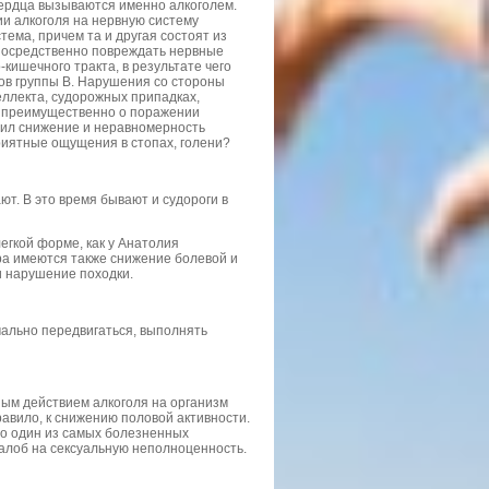
сердца вызываются именно алкоголем.
ии алкоголя на нервную систему
тема, причем та и другая состоят из
епосредственно повреждать нервные
кишечного тракта, в результате чего
ов группы В. Нарушения со стороны
ллекта, судорожных припадках,
им преимущественно о поражении
жил снижение и неравномерность
риятные ощущения в стопах, голени?
ают. В это время бывают и судороги в
гкой форме, как у Анатолия
ора имеются также снижение болевой и
и нарушение походки.
мально передвигаться, выполнять
ным действием алкоголя на организм
равило, к снижению половой активности.
то один из самых болезненных
 жалоб на сексуальную неполноценность.