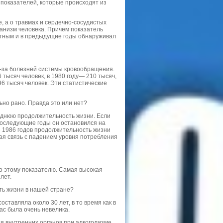
 показателей, которые происходят из
е, а о травмах и сердечно-сосудистых
ганизм человека. Причем показатель
тным и в предыдущие годы обнаруживал
з-за болезней системы кровообращения.
 тысяч человек, в 1980 году— 210 тысяч,
96 тысяч человек. Эти статистические
ьно рано. Правда это или нет?
реднюю продолжительность жизни. Если
в последующие годы он остановился на
е 1986 годов продолжительность жизни
вая связь с падением уровня потребления
по этому показателю. Самая высокая
лет.
ть жизни в нашей стране?
ставляла около 30 лет, в то время как в
ас была очень невелика.
я внутренних органов при алкоголизме.