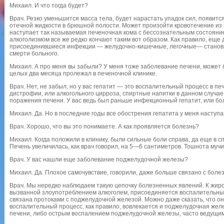
Михаил. И что тогда будет?
Врач. Резко уменьшится масса тела, будет нарастать упадок сил, появит
отечной жидкости в брюшной полости. Может произойти кровотечение из 
наступает так называемая печеночная кома с бессознательным состояни
алкоголизмом все же редко кончают таким вот образом. Как правило, еще
присоединившиеся инфекции — желудочно-кишечные, легочные— станов
смерти больного.
Михаил. А про меня вы забыли? У меня тоже заболевание печени, может б
целых два месяца пролежал в печеночной клинике.
Врач. Нет, не забыл, но у вас гепатит — это воспалительный процесс в пе
дистрофии, или алкогольного цирроза, спиртные напитки в данном случа
поражения печени. У вас ведь был раньше инфекционный гепатит, или бо
Михаил. Да. Но в последние годы все обострения гепатита у меня наступа
Врач. Хорошо, что вы это понимаете. А как проявляется болезнь?
Михаил. Когда положили в клинику, были сильные боли справа, да еще в с
Печень увеличилась, как врач говорил, на 5—6 сантиметров. Тошнота мучи
Врач. У вас нашли еще заболевание поджелудочной железы?
Михаил. Да. Плохое самочувствие, говорили, даже больше связано с бол
Врач. Мы нередко наблюдаем такую цепочку болезненных явлений. К жир
вызванной злоупотреблением алкоголем, присоединяется воспалительный
связана протоками с поджелудочной железой. Можно даже сказать, что о
воспалительный процесс, как правило, вовлекается и поджелудочная жел
печени, либо острым воспалением поджелудочной железы, часто ведущим 