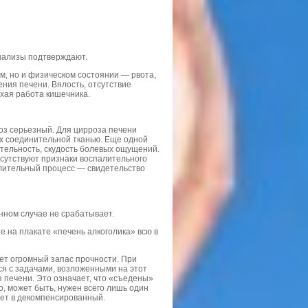
анализы подтверждают.
м, но и физическом состоянии — рвота,
ения печени. Вялость, отсутствие
охая работа кишечника.
ноз серьезный. Для цирроза печени
их соединительной тканью. Еще одной
тельность, скудость болевых ощущений.
тсутствуют признаки воспалительного
лительный процесс — свидетельство
анном случае не срабатывает.
е на плакате «печень алкоголика» всю в
еет огромный запас прочности. При
я с задачами, возложенными на этот
 печени. Это означает, что «съедены»
о, может быть, нужен всего лишь один
дет в декомпенсированный.