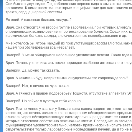
Они бывают двух видов. Так, заболевания первого вида вызываются прям
организма. К ним относятся некоторые специфические для алкоголизма 
тракта, сердца, нервной системы.
Евгений. А язвенная болезнь желудка?
Врач. Она относится ко второй группе заболеваний, при которых алкоголь
определяющих возникновение и прогрессирование болезни. Среди них, к
ишемическая болезнь сердца, злокачественные новообразования и др.
Мне хотелось бы, чтобы каждый из присутствующих рассказал о том, каки
нашел при обследовании врач-терапевт.
Валерий. У меня обнаружили небольшое увеличение печени. Около года н
Врач. Печень увеличивалась после периодов особенно интенсивного зло
Валерий. Да, можно так сказать.
Врач. А какими-нибудь неприятными ощущениями это сопровождалось?
Валерий. Нет, я ничего не чувствовал.
Врач. А тяжесть в правом подреберье? Тошнота, отсутствие аппетита? Эт
Валерий. Но сейчас я чувствую себя хорошо.
Врач. Тем не менее у вас, как у большинства наших пациентов, имеется 
известно, что печень является главным органом обезвреживания вредны
алкоголя через обезвреживающую систему печени раздражает ее ткани и
которые оттесняют собственно печеночные клетки. Последние на этом ра
функционируют удовлетворительно, Человек практически не испытывает
свидетельствуют только лабораторные исследования печени, да и то не в