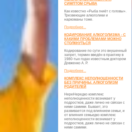
СИМПТОМ СРЫВА
Как известно «Рыба гниёт с головы».
Трезвеющие алкоголики и
наркоманы тоже.
Подробнее...
КОДИРОВАНИЕ АЛКОГОЛИЗМА - С
КАКИМИ ПРОБЛЕМАМИ МОЖНО
СТОЛКНУТЬСЯ
Кодирование по сути это внушенный
запрет, термин введён в практику в
1980-тых годах известным доктором
Довженко А. Р.
Подробнее...
КОМПЛЕКС НЕПОЛНОЦЕННОСТИ
БЕЗ ПРИЧИНЫ. АЛКОГОЛИЗМ
РОДИТЕЛЕЙ
НереНередко комплекс
неполноценности возникает у
подростков, даже лично не связан с
ними самими. Бывает, это
развивается под влиянием семьи, и
от влияния семьидко комплекс
неполноценности возникает у
подростков, даже лично не связан с
ними самими.