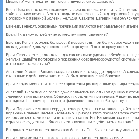
Михаил. У меня пока нет ни того, ни другого, как вы думаете?
Врач. Пока нет, но может возникнуть, если не прекратите пить. Однако м
заболеваниях печени. А это отнюдь не единственный вид поражений внут
Поговорим о язвенной болезни желудка. Скажите, Евгений, чем объясняет
Евгений. Говорят, основными причинами являются неправильное питание 
Врач. Ну, а злоупотребление алкоголем имеет значение?
Евгений. Конечно, очень большое. В первые годы при болях в желудке я пи
на следующий день чувствовал себя еще хуже. Я это не сразу понял.
Врач. Оказывается, алкоголь — далеко не самое удачное обезболивающе
желудка. Давайте поговорим о поражениях сердечнососудистой системы. 
отклонения такого типа?
Анатолий. У меня. Раньше всегда говорили, что сердце здоровое. А сей
связанные с действием алкоголя. Забыл название этой болезни.
Врач. Кардиомиопатня. Для нее характерны расширенные границы сердц
Анатолий. В последнее время даже появились небольшая одышка и отечнос
значения этим признакам. Объяснял их разными причинами. А врач во вре
с сердцем. Но несмотря на это, я физически неплохо себя чувствую.
Врач. Поражение мышцы сердца, непосредственно связанное с действием а
поражение печени, весьма незаметно. Природа этого процесса тоже сос
жировыми клетками и соединительной тканью. Вы, Владимир, если не оши
сердечнососудистым заболеванием, связанным с действием алкоголя?
Владимир. У меня гипертоническая болезнь. Она бывает очень у многих л
Врач. С чем же вы связываете возникновение гипертонии у себя?