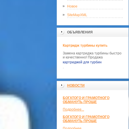
Новое
SiteMapXML
ОБЪЯВЛЕНИЯ
Картридж турбины купить
Замена картриджа турбины быстро
и качественно! Продажа
картриджей для турбин
.
НОВОСТИ
БОГАТОГО И ГРАМОТНОГО
ОБМАНУТЬ ПРОЩЕ
Подробнее...
БОГАТОГО И ГРАМОТНОГО
ОБМАНУТЬ ПРОЩЕ
Подробнее...