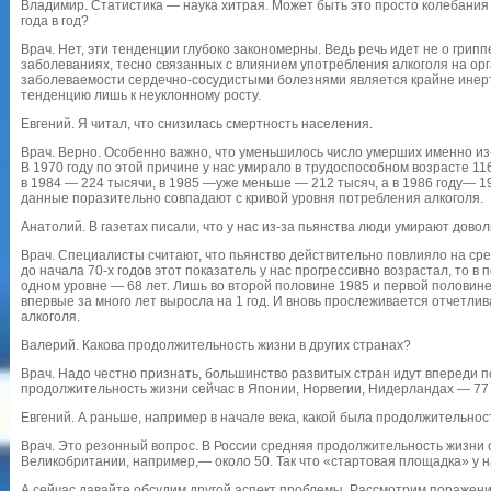
Владимир. Статистика — наука хитрая. Может быть это просто колебания
года в год?
Врач. Нет, эти тенденции глубоко закономерны. Ведь речь идет не о грипп
заболеваниях, тесно связанных с влиянием употребления алкоголя на ор
заболеваемости сердечно-сосудистыми болезнями является крайне инер
тенденцию лишь к неуклонному росту.
Евгений. Я читал, что снизилась смертность населения.
Врач. Верно. Особенно важно, что уменьшилось число умерших именно и
В 1970 году по этой причине у нас умирало в трудоспособном возрасте 116
в 1984 — 224 тысячи, в 1985 —уже меньше — 212 тысяч, а в 1986 году— 1
данные поразительно совпадают с кривой уровня потребления алкоголя.
Анатолий. В газетах писали, что у нас из-за пьянства люди умирают довол
Врач. Специалисты считают, что пьянство действительно повлияло на с
до начала 70-х годов этот показатель у нас прогрессивно возрастал, то 
одном уровне — 68 лет. Лишь во второй половине 1985 и первой половин
впервые за много лет выросла на 1 год. И вновь прослеживается отчетли
алкоголя.
Валерий. Какова продолжительность жизни в других странах?
Врач. Надо честно признать, большинство развитых стран идут впереди 
продолжительность жизни сейчас в Японии, Норвегии, Нидерландах — 77 
Евгений. А раньше, например в начале века, какой была продолжительнос
Врач. Это резонный вопрос. В России средняя продолжительность жизни со
Великобритании, например,— около 50. Так что «стартовая площадка» у н
А сейчас давайте обсудим другой аспект проблемы. Рассмотрим поражени