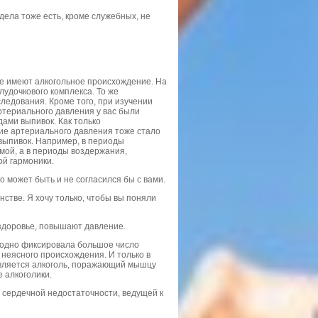
дела тоже есть, кроме служебных, не
дце имеют алкогольное происхождение. На
удочкового комплекса. То же
ледования. Кроме того, при изучении
териального давления у вас были
ами выпивок. Как только
ие артериального давления тоже стало
 выпивок. Например, в периоды
мой, а в периоды воздержания,
ой гармоники.
то может быть и не согласился бы с вами.
нстве. Я хочу только, чтобы вы поняли
 здоровье, повышают давление.
егодно фиксировала большое число
 неясного происхождения. И только в
является алкоголь, поражающий мышцу
 алкоголики.
й сердечной недостаточности, ведущей к