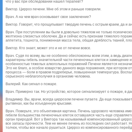
что у вас при обследовании нашел терапевт?
Виктор. Цирроз печени. Мне об этом и раньше говорили.
Врач. А на чем врач основывает свое заключение?
Виктор. Говорит, что прощупывает твердую печень с острым краем, да и 
Врач. При поступлении вы были в довольно тяжелом не только психическо
желтизна слизистых оболочек. Да и сейчас есть признаки тяжелого пораж
аппетита, тошнота, пониженная масса тела, общая дряблость тканей, пл
Виктор. Кто знает, может это и не от печени вовсе.
Врач. Судя по всему, вы не особенно обеспокоены всем этим, а ведь диаг
характерны гибель значительной части печеночных клеток и замещение 
особенностью тяжелых алкогольных поражений Печени является незначи
Это не благо, а особое коварство данного вида поражения, при котором о
процесса — боли в правом подреберье, повышенная температура. Воспа
серьезного неблагополучия в организме человека.
Валерий. Как сигнал о пожаре.
Врач. Примерно так. Но устройство, которое сигнализирует о пожаре, в д
Владимир. Вы, врачи, всегда циррозом печени пугаете. Да еще показывает
рытвинах, как бы изъеденную крысами.
Врач. Поверьте, это объективная картина. Печень здорового человека им
гибели большинства печеночных клеток оставшаяся часть еще справляетс
орган природой. Вот у Виктора так называемый компенсированный цирроз
все запасы прочности. Тем не менее печень из последних сил работает. Н
толчок, чтобы все начало рушиться. Цирроз из компенсированного перей