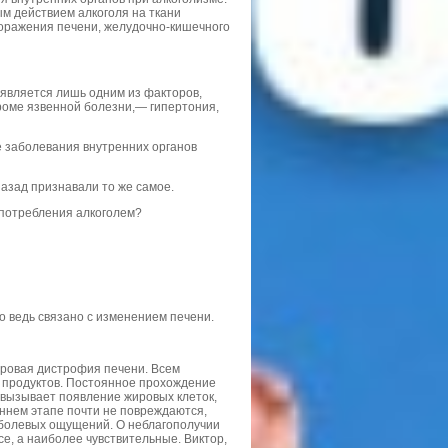
ым действием алкоголя на ткани
поражения печени, желудочно-кишечного
 является лишь одним из факторов,
роме язвенной болезни,— гипертония,
е заболевания внутренних органов
азад признавали то же самое.
употребления алкоголем?
о ведь связано с изменением печени.
жировая дистрофия печени. Всем
х продуктов. Постоянное прохождение
 вызывает появление жировых клеток,
ннем этапе почти не повреждаются,
 болевых ощущений. О неблагополучии
се, а наиболее чувствительные. Виктор,