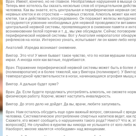
Врач. Имеют, конечно, но не главное. Необратимые нарушения в мышце 
Теперь мне хотелось бы сказать несколько слов об отрицательном действ
человека. Как вы знаете, есть центральная и периферическая нервная сис
нервных клеток и их отростков — нервных стволов. Алкоголь может как н
клетки, так и действовать опосредованно. Он поражает железы желудочно-
затрудняется усвоение необходимых для нервной проводимости витамин
центральной нервной системы, проявляющиеся в снижении памяти и инте
возникновении белой горячки и т. д., мы уже обсуждали. Сейчас поговор
периферической нервной системы. Вот у Анатолия невропатолог обнару
рефлексов на ногах. Интересно узнать, испытывает ли он какие-либо неп
Анатолий. Изредка возникает онемение.
Виктор. Это что! У меня бывает такое чувство, что по ногам мурашки полз
икрах. А иногда ноги как ватные, подгибаются.
Врач. Поражение периферической нервной системы может быть в более ле
(полиневропатия) и в более тяжелой, как у Виктора (полиневрит). У Викт
температурной чувствительности в ногах, начинающаяся атрофия мышц 
Виктор. А дальше будет хуже?
Врач. Да. Если будете продолжать употреблять алкоголь, не сможете нор
физическую работу. Короче, может наступить инвалидность.
Виктор. До этого дело не дойдет. Да вы, врачи, любите запугивать.
Врач. Нам осталось обсудить еще один важный вопрос, связанный с вред
человека. Систематическое употребление спиртных напитков ведет, как п
Скажите, кто может сообщить о нарушениях такого рода? Никто? Что ж, э
вопросов[1]. Не случайно в курилке вы никогда не услышите от кого-либо
Наоборот, многие хвалятся «победами» над женщинами.