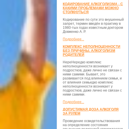
КОДИРОВАНИЕ АЛКОГОЛИЗМА - С
КАКИМИ ПРОБЛЕМАМИ МОЖНО
СТОЛКНУТЬСЯ
Кодирование по сути это внушенный
запрет, термин введён в практику в
1980-тых годах известным доктором
Довженко А. Р.
Подробнее...
КОМПЛЕКС НЕПОЛНОЦЕННОСТИ
БЕЗ ПРИЧИНЫ. АЛКОГОЛИЗМ
РОДИТЕЛЕЙ
НереНередко комплекс
неполноценности возникает у
подростков, даже лично не связан с
ними самими. Бывает, это
развивается под влиянием семьи, и
от влияния семьидко комплекс
неполноценности возникает у
подростков, даже лично не связан с
ними самими.
Подробнее...
ДОПУСТИМАЯ ДОЗА АЛКОГОЛЯ
ЗА РУЛЕМ
Проведение освидетельствования
на определение состояния