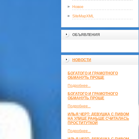
Новое
SiteMapXML
ОБЪЯВЛЕНИЯ
НОВОСТИ
БОГАТОГО И ГРАМОТНОГО
ОБМАНУТЬ ПРОЩЕ
Подробнее...
БОГАТОГО И ГРАМОТНОГО
ОБМАНУТЬ ПРОЩЕ
Подробнее...
ИЛЬЯ ЧЕРТ: ДЕВУШКА С ПИВОМ
НА УЛИЦЕ РАНЬШЕ СЧИТАЛАСЬ
ПРОСТИТУТКОЙ
Подробнее...