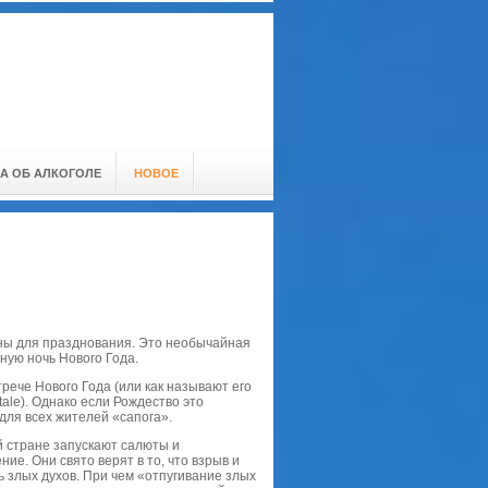
А ОБ АЛКОГОЛЕ
НОВОЕ
аны для празднования. Это необычайная
ную ночь Нового Года.
рече Нового Года (или как называют его
ale). Однако если Рождество это
для всех жителей «сапога».
й стране запускают салюты и
е. Они свято верят в то, что взрыв и
ь злых духов. При чем «отпугивание злых