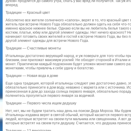
духов» продлится до самого утра, спать у вас вряд ли получится. Так уж 
вперед.
Традиции — Красный цвет
Абсолютно все жители солнечного «сапога», верят в то, что красный цвет
житель при встрече Нового Года обязательно должен одеть на себя что-то
именно красное нижнее белье. Однако если вы не любитель белья такого 
костюм, платье, юбку или другой элемент одежды. Нет ничего красного? Н
начинают готовить своих жителей и гостей к встрече Нового Года, вы бе
другой элемент одежды для встречи Нового Года.
Традиции — Счастливые монеты
Итальянцы достаточно верующий народ, и уж поверьте для того чтобы при
близким, они приложат максимум усилий. Не обходят стороной в Италии и
монет. Практически каждый подоконник будет уложен монетами самого раз
монетками, чтобы привлечь к себе удачу и богатство.
Традиции — Новая вода в доме
Еще одна традиция, которой итальянцы следуют уже достаточно давно, эт
обязательно принесите в дом воду, неважно с маркета или с источника. И
принесенная в дом до захода солнца первого января, обязательно порадуе
поленитесь прогуляться первого января за водичкой.
Традиции — Первого числа ищем дедушку
Нет, нет, мы не будем тратить наш день на поиски Деда Мороза. Мы будем
Итальянцы издавна верят в святой обычай, который касается первого встр
людей, которые встретят на своем пути мальчика или священника. А вот 
которые встретят на своем пути дедушку. Считается, что дедушка принесе
Традиции — 12 виноградин