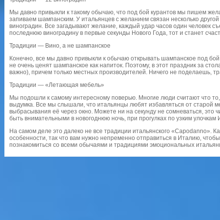
Мы давно привыкли к такому обычаю, что под бой курантов мы пишем желан
запиваем шампанским. У итальянцев с желанием связан несколько другой
виноградин. Все загадывают желание, каждый удар часов один человек съе
последнюю виноградину в первые секунды Нового Года, тот и станет счас
Традиции — Вино, а не шампанское
Конечно, все мы давно привыкли к обычаю открывать шампанское под бой 
не очень ценят шампанское как напиток. Поэтому, в этот праздник за стол
важно), причем только местных производителей. Ничего не поделаешь, т
Традиции — «Летающая мебель»
Мы подошли к самому интересному поверью. Многие люди считают что то,
выдумка. Все мы слышали, что итальянцы любят избавляться от старой ме
выбрасывания её через окно. Можете ни на секунду не сомневаться, это ч
быть внимательными в новогоднюю ночь, при прогулках по узким улочкам 
На самом деле это далеко не все традиции итальянского «Capodanno». К
особенности, так что вам нужно непременно отправиться в Италию, чтобы
познакомиться со всеми обычаями и традициями эмоциональных итальян