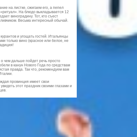
ие на листке, сжигаем его, а пепел
 «ритуал». На блюдо выкладывается 12
дает виноградину. Тот, кто съест
тливчиком. Весьма интересный обычай.
курантов и угощать гостей. Итальянцы
ами только вино (красное или белое, не
радиция!
 о чем дальше пойдет речь просто
бели в канун Нового Года по средствам
истая правда. Так что, рекомендуем вам
Италии.
аждая провинция имеет свои
 увидеть этот праздник своими глазами и
цев.