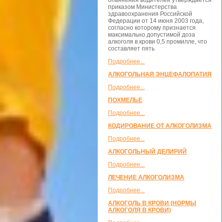
опьянения водителей утверждается
приказом Министерства
здравоохранения Российской
Федерации от 14 июня 2003 года,
согласно которому признается
максимально допустимой доза
алкоголя в крови 0,5 промилле, что
составляет пять
Подробнее...
АЛКОГОЛЬНАЯ ЭНЦЕФАЛОПАТИЯ
Подробнее...
ПОХМЕЛЬЕ
Подробнее...
КОДИРОВАНИЕ ОТ АЛКОГОЛИЗМА
Подробнее...
АЛКОГОЛЬНЫЙ ДЕЛИРИЙ
Подробнее...
ЛЕЧЕНИЕ АЛКОГОЛИЗМА
Подробнее...
АЛКОГОЛЬ В КРОВИ (НОРМЫ
АЛКОГОЛЯ В КРОВИ)