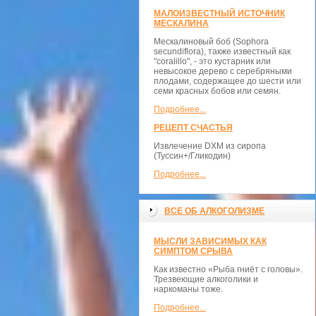
МАЛОИЗВЕСТНЫЙ ИСТОЧНИК
МЕСКАЛИНА
Мескалиновый боб (Sophora
secundiflora), также известный как
"coralillo", - это кустарник или
невысокое дерево с серебряными
плодами, содержащее до шести или
семи красных бобов или семян.
Подробнее...
РЕЦЕПТ СЧАСТЬЯ
Извлечение DXM из сиропа
(Туссин+/Гликодин)
Подробнее...
ВСЕ ОБ АЛКОГОЛИЗМЕ
МЫСЛИ ЗАВИСИМЫХ КАК
СИМПТОМ СРЫВА
Как известно «Рыба гниёт с головы».
Трезвеющие алкоголики и
наркоманы тоже.
Подробнее...