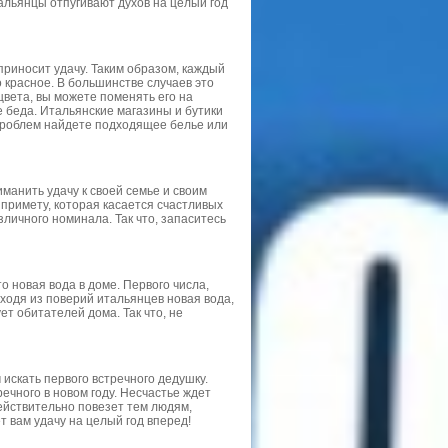
итальянцы отпугивают духов на целый год
 приносит удачу. Таким образом, каждый
 красное. В большинстве случаев это
цвета, вы можете поменять его на
е беда. Итальянские магазины и бутики
з проблем найдете подходящее белье или
манить удачу к своей семье и своим
 примету, которая касается счастливых
личного номинала. Так что, запаситесь
о новая вода в доме. Первого числа,
сходя из поверий итальянцев новая вода,
т обитателей дома. Так что, не
 искать первого встречного дедушку.
ечного в новом году. Несчастье ждет
действительно повезет тем людям,
т вам удачу на целый год вперед!