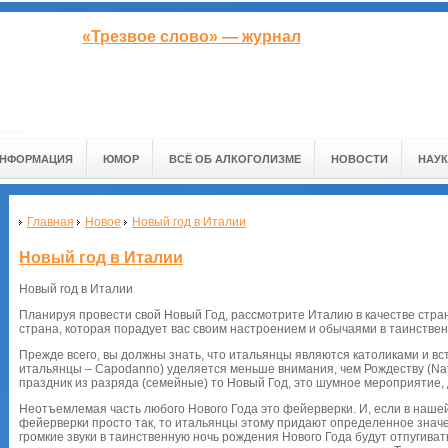
«Трезвое слово» — журнал
ИНФОРМАЦИЯ
ЮМОР
ВСЁ ОБ АЛКОГОЛИЗМЕ
НОВОСТИ
НАУК
Главная
Новое
Новый год в Италии
Новый год в Италии
Новый год в Италии
Планируя провести свой Новый Год, рассмотрите Италию в качестве стр
страна, которая порадует вас своим настроением и обычаями в таинствен
Прежде всего, вы должны знать, что итальянцы являются католиками и вст
итальянцы – Capodanno) уделяется меньше внимания, чем Рождеству (Nat
праздник из разряда (семейные) то Новый Год, это шумное мероприятие, 
Неотъемлемая часть любого Нового Года это фейерверки. И, если в наше
фейерверки просто так, то итальянцы этому придают определенное значени
громкие звуки в таинственную ночь рождения Нового Года будут отпугиват