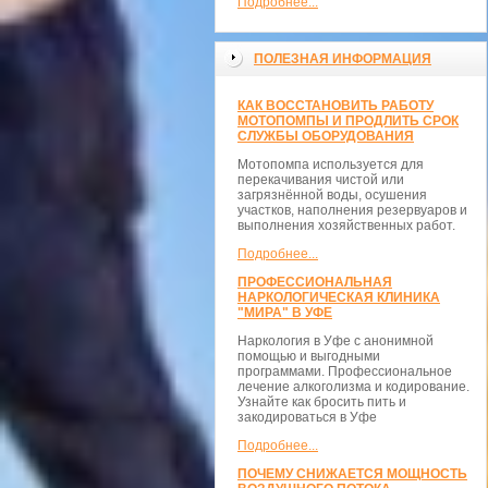
Подробнее...
ПОЛЕЗНАЯ ИНФОРМАЦИЯ
КАК ВОССТАНОВИТЬ РАБОТУ
МОТОПОМПЫ И ПРОДЛИТЬ СРОК
СЛУЖБЫ ОБОРУДОВАНИЯ
Мотопомпа используется для
перекачивания чистой или
загрязнённой воды, осушения
участков, наполнения резервуаров и
выполнения хозяйственных работ.
Подробнее...
ПРОФЕССИОНАЛЬНАЯ
НАРКОЛОГИЧЕСКАЯ КЛИНИКА
"МИРА" В УФЕ
Наркология в Уфе с анонимной
помощью и выгодными
программами. Профессиональное
лечение алкоголизма и кодирование.
Узнайте как бросить пить и
закодироваться в Уфе
Подробнее...
ПОЧЕМУ СНИЖАЕТСЯ МОЩНОСТЬ