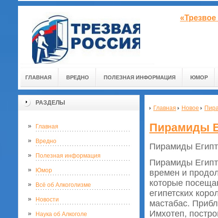
«Трезвое
ГЛАВНАЯ
ВРЕДНО
ПОЛЕЗНАЯ ИНФОРМАЦИЯ
ЮМОР
РАЗДЕЛЫ
Главная
Новое
Пира
Пирамиды Е
Главная
Вредно
Пирамиды Египт
Полезная информация
Пирамиды Египт
Юмор
времен и продол
которые посещаю
Всё об Алкоголизме
египетских кор
Новости
мастабас. Прибл
Имхотеп, постро
Наука об Алкоголе