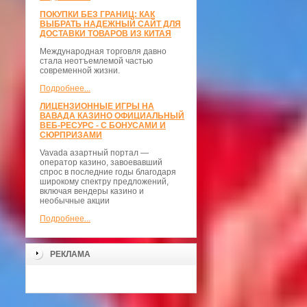
ПОКУПКИ БЕЗ ГРАНИЦ: КАК
ВЫБРАТЬ НАДЕЖНЫЙ САЙТ ДЛЯ
ДОСТАВКИ ТОВАРОВ ИЗ КИТАЯ
Международная торговля давно
стала неотъемлемой частью
современной жизни.
Подробнее...
ЛИЦЕНЗИОННЫЕ ИГРЫ НА
ВАВАДА КАЗИНО ОФИЦИАЛЬНЫЙ
ВЕБ-РЕСУРС - С БОНУСАМИ И
СЮРПРИЗАМИ
Vavada азартный портал —
оператор казино, завоевавший
спрос в последние годы благодаря
широкому спектру предложений,
включая вендеры казино и
необычные акции
Подробнее...
РЕКЛАМА