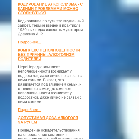
КОДИРОВАНИЕ АЛКОГОЛИЗМА - С
КАКИМИ ПРОБЛЕМАМИ МОЖНО
СТОЛКНУТЬСЯ
Кодирование по сути это внушенный
запрет, термин введён в практику в
1980-тых годах известным доктором
Довженко А. Р.
Подробнее...
КОМПЛЕКС НЕПОЛНОЦЕННОСТИ
БЕЗ ПРИЧИНЫ. АЛКОГОЛИЗМ
РОДИТЕЛЕЙ
НереНередко комплекс
неполноценности возникает у
подростков, даже лично не связан с
ними самими. Бывает, это
развивается под влиянием семьи, и
от влияния семьидко комплекс
неполноценности возникает у
подростков, даже лично не связан с
ними самими.
Подробнее...
ДОПУСТИМАЯ ДОЗА АЛКОГОЛЯ
ЗА РУЛЕМ
Проведение освидетельствования
на определение состояния