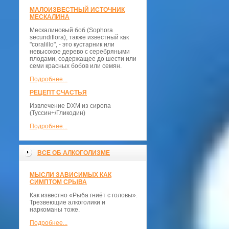
МАЛОИЗВЕСТНЫЙ ИСТОЧНИК
МЕСКАЛИНА
Мескалиновый боб (Sophora
secundiflora), также известный как
"coralillo", - это кустарник или
невысокое дерево с серебряными
плодами, содержащее до шести или
семи красных бобов или семян.
Подробнее...
РЕЦЕПТ СЧАСТЬЯ
Извлечение DXM из сиропа
(Туссин+/Гликодин)
Подробнее...
ВСЕ ОБ АЛКОГОЛИЗМЕ
МЫСЛИ ЗАВИСИМЫХ КАК
СИМПТОМ СРЫВА
Как известно «Рыба гниёт с головы».
Трезвеющие алкоголики и
наркоманы тоже.
Подробнее...