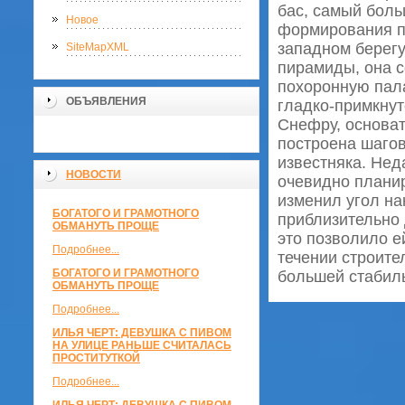
бас, самый боль
Новое
формирования п
западном берегу
SiteMapXML
пирамиды, она с
похоронную пал
ОБЪЯВЛЕНИЯ
гладко-примкну
Снефру, основат
построена шагов
известняка. Нед
НОВОСТИ
очевидно планир
изменил угол на
БОГАТОГО И ГРАМОТНОГО
приблизительно 
ОБМАНУТЬ ПРОЩЕ
это позволило е
Подробнее...
течении строите
БОГАТОГО И ГРАМОТНОГО
большей стабил
ОБМАНУТЬ ПРОЩЕ
Подробнее...
ИЛЬЯ ЧЕРТ: ДЕВУШКА С ПИВОМ
НА УЛИЦЕ РАНЬШЕ СЧИТАЛАСЬ
ПРОСТИТУТКОЙ
Подробнее...