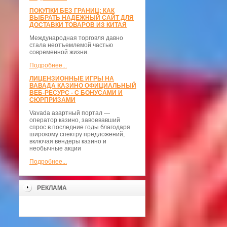
ПОКУПКИ БЕЗ ГРАНИЦ: КАК
ВЫБРАТЬ НАДЕЖНЫЙ САЙТ ДЛЯ
ДОСТАВКИ ТОВАРОВ ИЗ КИТАЯ
Международная торговля давно
стала неотъемлемой частью
современной жизни.
Подробнее...
ЛИЦЕНЗИОННЫЕ ИГРЫ НА
ВАВАДА КАЗИНО ОФИЦИАЛЬНЫЙ
ВЕБ-РЕСУРС - С БОНУСАМИ И
СЮРПРИЗАМИ
Vavada азартный портал —
оператор казино, завоевавший
спрос в последние годы благодаря
широкому спектру предложений,
включая вендеры казино и
необычные акции
Подробнее...
РЕКЛАМА