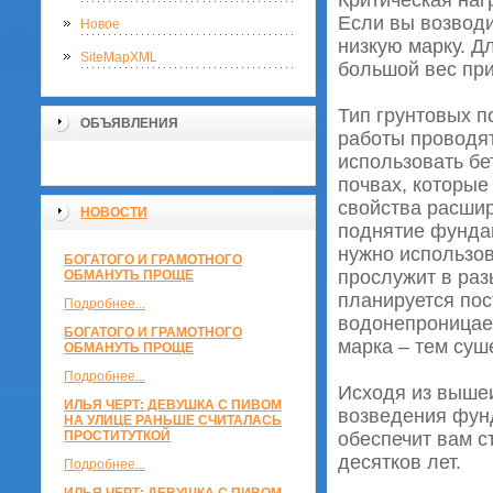
Критическая наг
Если вы возводи
Новое
низкую марку. Д
SiteMapXML
большой вес п
Тип грунтовых п
ОБЪЯВЛЕНИЯ
работы проводят
использовать бе
почвах, которые
свойства расшир
НОВОСТИ
поднятие фундам
нужно использов
БОГАТОГО И ГРАМОТНОГО
прослужит в раз
ОБМАНУТЬ ПРОЩЕ
планируется пос
Подробнее...
водонепроницаем
БОГАТОГО И ГРАМОТНОГО
марка – тем суш
ОБМАНУТЬ ПРОЩЕ
Подробнее...
Исходя из вышеи
ИЛЬЯ ЧЕРТ: ДЕВУШКА С ПИВОМ
возведения фунд
НА УЛИЦЕ РАНЬШЕ СЧИТАЛАСЬ
ПРОСТИТУТКОЙ
обеспечит вам с
десятков лет.
Подробнее...