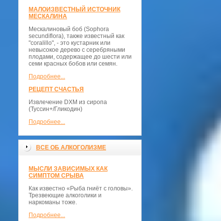
МАЛОИЗВЕСТНЫЙ ИСТОЧНИК
МЕСКАЛИНА
Мескалиновый боб (Sophora
secundiflora), также известный как
"coralillo", - это кустарник или
невысокое дерево с серебряными
плодами, содержащее до шести или
семи красных бобов или семян.
Подробнее...
РЕЦЕПТ СЧАСТЬЯ
Извлечение DXM из сиропа
(Туссин+/Гликодин)
Подробнее...
ВСЕ ОБ АЛКОГОЛИЗМЕ
МЫСЛИ ЗАВИСИМЫХ КАК
СИМПТОМ СРЫВА
Как известно «Рыба гниёт с головы».
Трезвеющие алкоголики и
наркоманы тоже.
Подробнее...