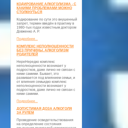
КОДИРОВАНИЕ АЛКОГОЛИЗМА - С
КАКИМИ ПРОБЛЕМАМИ МОЖНО
СТОЛКНУТЬСЯ
Кодирование по сути это внушенный
запрет, термин введён в практику в
1980-тых годах известным доктором
Довженко А. Р.
Подробнее...
КОМПЛЕКС НЕПОЛНОЦЕННОСТИ
БЕЗ ПРИЧИНЫ. АЛКОГОЛИЗМ
РОДИТЕЛЕЙ
НереНередко комплекс
неполноценности возникает у
подростков, даже лично не связан с
ними самими. Бывает, это
развивается под влиянием семьи, и
от влияния семьидко комплекс
неполноценности возникает у
подростков, даже лично не связан с
ними самими.
Подробнее...
ДОПУСТИМАЯ ДОЗА АЛКОГОЛЯ
ЗА РУЛЕМ
Проведение освидетельствования
на определение состояния