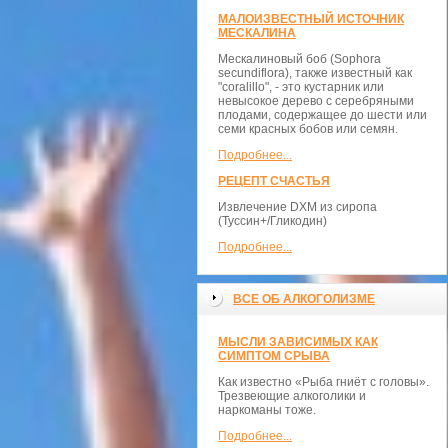
МАЛОИЗВЕСТНЫЙ ИСТОЧНИК
МЕСКАЛИНА
Мескалиновый боб (Sophora
secundiflora), также известный как
"coralillo", - это кустарник или
невысокое дерево с серебряными
плодами, содержащее до шести или
семи красных бобов или семян.
Подробнее...
РЕЦЕПТ СЧАСТЬЯ
Извлечение DXM из сиропа
(Туссин+/Гликодин)
Подробнее...
ВСЕ ОБ АЛКОГОЛИЗМЕ
МЫСЛИ ЗАВИСИМЫХ КАК
СИМПТОМ СРЫВА
Как известно «Рыба гниёт с головы».
Трезвеющие алкоголики и
наркоманы тоже.
Подробнее...