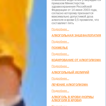
опьянения водителей утверждается
приказом Министерства
здравоохранения Российской
Федерации от 14 июня 2003 года,
согласно которому признается
максимально допустимой доза
алкоголя в крови 0,5 промилле, что
составляет пять
Подробнее...
АЛКОГОЛЬНАЯ ЭНЦЕФАЛОПАТИЯ
Подробнее...
ПОХМЕЛЬЕ
Подробнее...
КОДИРОВАНИЕ ОТ АЛКОГОЛИЗМА
Подробнее...
АЛКОГОЛЬНЫЙ ДЕЛИРИЙ
Подробнее...
ЛЕЧЕНИЕ АЛКОГОЛИЗМА
Подробнее...
АЛКОГОЛЬ В КРОВИ (НОРМЫ
АЛКОГОЛЯ В КРОВИ)