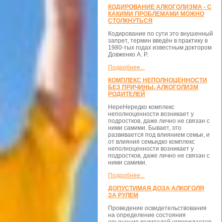
КОДИРОВАНИЕ АЛКОГОЛИЗМА - С
КАКИМИ ПРОБЛЕМАМИ МОЖНО
СТОЛКНУТЬСЯ
Кодирование по сути это внушенный
запрет, термин введён в практику в
1980-тых годах известным доктором
Довженко А. Р.
Подробнее...
КОМПЛЕКС НЕПОЛНОЦЕННОСТИ
БЕЗ ПРИЧИНЫ. АЛКОГОЛИЗМ
РОДИТЕЛЕЙ
НереНередко комплекс
неполноценности возникает у
подростков, даже лично не связан с
ними самими. Бывает, это
развивается под влиянием семьи, и
от влияния семьидко комплекс
неполноценности возникает у
подростков, даже лично не связан с
ними самими.
Подробнее...
ДОПУСТИМАЯ ДОЗА АЛКОГОЛЯ
ЗА РУЛЕМ
Проведение освидетельствования
на определение состояния