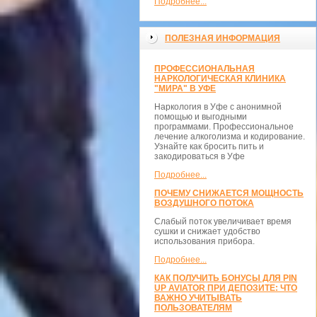
Подробнее...
ПОЛЕЗНАЯ ИНФОРМАЦИЯ
ПРОФЕССИОНАЛЬНАЯ
НАРКОЛОГИЧЕСКАЯ КЛИНИКА
"МИРА" В УФЕ
Наркология в Уфе с анонимной
помощью и выгодными
программами. Профессиональное
лечение алкоголизма и кодирование.
Узнайте как бросить пить и
закодироваться в Уфе
Подробнее...
ПОЧЕМУ СНИЖАЕТСЯ МОЩНОСТЬ
ВОЗДУШНОГО ПОТОКА
Слабый поток увеличивает время
сушки и снижает удобство
использования прибора.
Подробнее...
КАК ПОЛУЧИТЬ БОНУСЫ ДЛЯ PIN
UP AVIATOR ПРИ ДЕПОЗИТЕ: ЧТО
ВАЖНО УЧИТЫВАТЬ
ПОЛЬЗОВАТЕЛЯМ